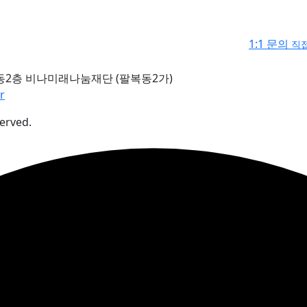
1:1 문의
직접
동2층 비나미래나눔재단 (팔복동2가)
r
erved.