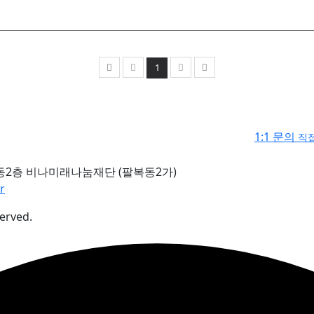
1
1:1 문의
직접
동2층 비나미래나눔재단 (팔복동2가)
r
erved.